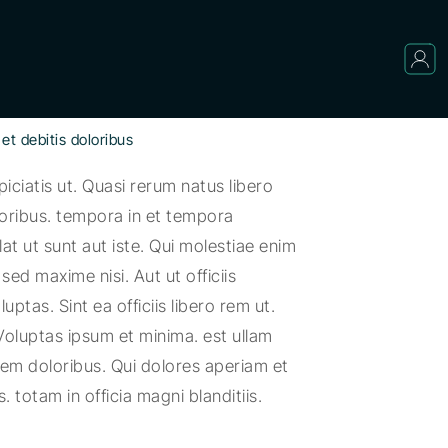
et debitis doloribus
ciatis ut. Quasi rerum natus libero
poribus. tempora in et tempora
t ut sunt aut iste. Qui molestiae enim
ed maxime nisi. Aut ut officiis
ptas. Sint ea officiis libero rem ut.
luptas ipsum et minima. est ullam
em doloribus. Qui dolores aperiam et
totam in officia magni blanditiis.