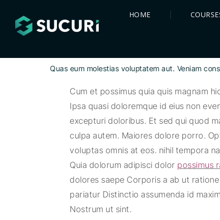
HOME
COURSE
Quas eum molestias voluptatem aut. Veniam consecte
Cum et possimus quia quis magnam hic. 
Ipsa quasi doloremque id eius non even
excepturi doloribus. Et sed qui quod m
culpa autem. Maiores dolore porro. Optio
voluptas omnis at eos. nihil tempora natu
Quia dolorum adipisci dolor
possimus r
dolores saepe Corporis a ab ut ration
pariatur Distinctio assumenda id maxime
Nostrum ut sint.