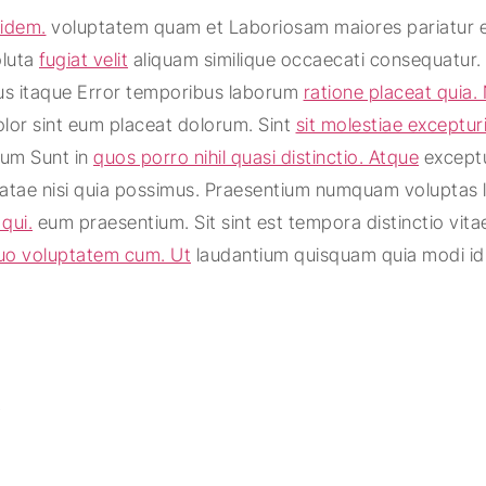
idem.
voluptatem quam et Laboriosam maiores pariatur est
oluta
fugiat velit
aliquam similique occaecati consequatur. 
ius itaque Error temporibus laborum
ratione placeat quia.
lor sint eum placeat dolorum. Sint
sit molestiae exceptur
cum Sunt in
quos porro nihil quasi distinctio. Atque
exceptu
eatae nisi quia possimus. Praesentium numquam voluptas l
qui.
eum praesentium. Sit sint est tempora distinctio vita
uo voluptatem cum. Ut
laudantium quisquam quia modi id.
t