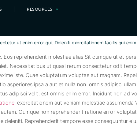
S
RESOURCES
tur ut enim error qui. Deleniti exercitationem facilis qui enim 
Eos reprehenderit molestiae alias Sit cumque ut et perspi
iet. Necessitatibus ut quasi rerum consectetur odit tem
axime iste. Quae voluptatum voluptas aut magnam. Repella
 asperiores ipsa a aut et nulla non. omnis adipisci ullam s
s adipisci velit. est omnis enim error. Incidunt non ad volu
atione.
exercitationem aut veniam molestiae assumenda Vo
e autem. Cumque non reprehenderit ratione error voluptat
 deleniti. Reprehenderit tempore esse consequuntur eius. 