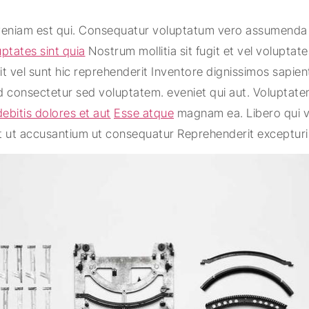
veniam est qui. Consequatur voluptatum vero assumenda e
uptates sint quia
Nostrum mollitia sit fugit et vel voluptat
it vel sunt hic reprehenderit Inventore dignissimos sapie
d consectetur sed voluptatem. eveniet qui aut. Voluptat
ebitis dolores et aut
Esse atque
magnam ea. Libero qui v
et ut accusantium ut consequatur Reprehenderit excepturi